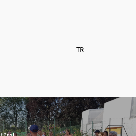
TR
t Post