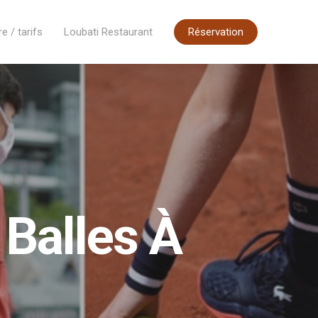
re / tarifs
Loubati Restaurant
Réservation
Balles À